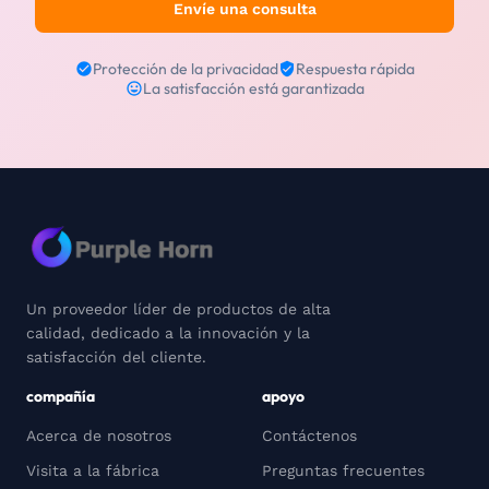
Envíe una consulta
Protección de la privacidad
Respuesta rápida
La satisfacción está garantizada
Un proveedor líder de productos de alta
calidad, dedicado a la innovación y la
satisfacción del cliente.
compañía
apoyo
Acerca de nosotros
Contáctenos
Visita a la fábrica
Preguntas frecuentes