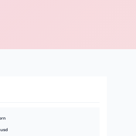
orn
0usd