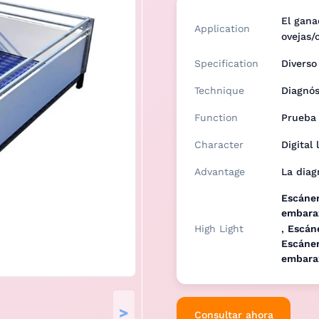
El gana
Application
ovejas/
Specification
Diverso
Technique
Diagnós
Function
Prueba
Character
Digital 
Advantage
La diag
Escáner
embara
High Light
,
Escáne
Escáner
embara
>
Consultar ahora