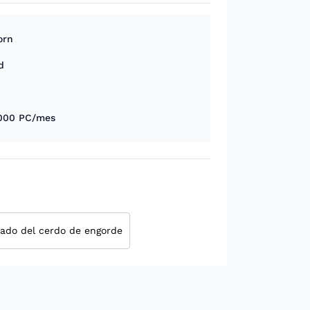
orn
d
000 PC/mes
nado del cerdo de engorde