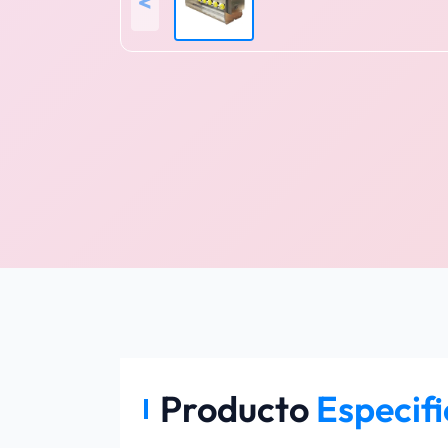
<
Producto
Especif