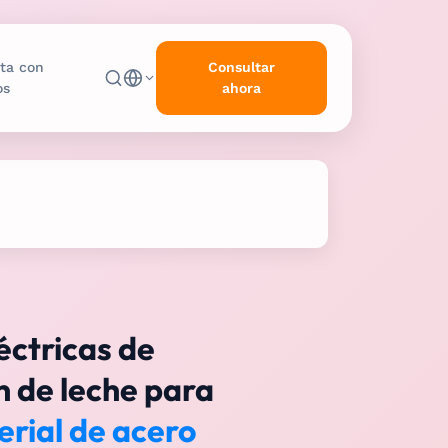
ta con
Consultar
os
ahora
éctricas de
n de leche para
rial de acero