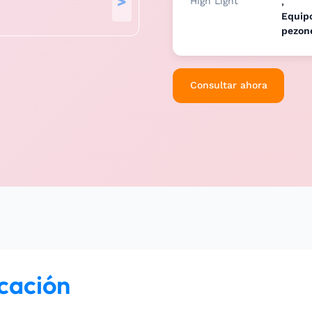
>
High Light
,
Equipo
pezon
Consultar ahora
icación