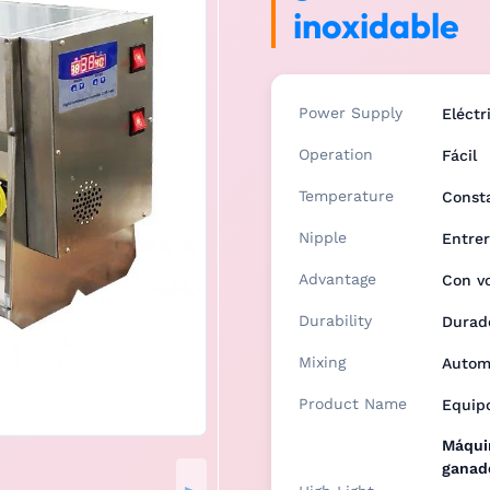
inoxidable
Power Supply
Eléctr
Operation
Fácil
Temperature
Const
Nipple
Entrer
Advantage
Con vo
Durability
Durad
Mixing
Autom
Product Name
Equip
Máquin
ganado