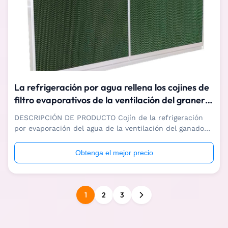
La refrigeración por agua rellena los cojines de
filtro evaporativos de la ventilación del granero
del ganado para la granja de cerdo
DESCRIPCIÓN DE PRODUCTO Cojín de la refrigeración
por evaporación del agua de la ventilación del ganado
para la granja de cerdo Somos fabricante profesional de
cojín de la refrigeración por evaporación del agua de la
Obtenga el mejor precio
ventilación del ganado, con una serie completa equipo
de producción avanzado del ...
1
2
3