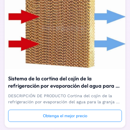
Sistema de la cortina del cojín de la
refrigeración por evaporación del agua para el
invernadero de la granja de los cerdos
DESCRIPCIÓN DE PRODUCTO Cortina del cojín de la
refrigeración por evaporación del agua para la granja de
los cerdos Somos fabricante profesional de cortina del
cojín de la refrigeración por evaporación del agua para
Obtenga el mejor precio
la granja de los cerdos, con una serie completa equipo
de producción avanzado del ...