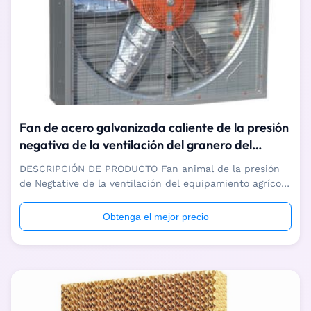
Fan de acero galvanizada caliente de la presión
negativa de la ventilación del granero del
ganado de la granja
DESCRIPCIÓN DE PRODUCTO Fan animal de la presión
de Negtative de la ventilación del equipamiento agrícola
Somos fabricante profesional de ventilación y el equipo
de enfriamiento, con una serie completa equipo de
Obtenga el mejor precio
producción avanzado del CNC, cada error de proceso es
menos de 0.03m m para asegurarse ...