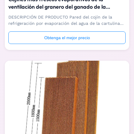
ventilación del granero del ganado de la
cartulina del panal
DESCRIPCIÓN DE PRODUCTO Pared del cojín de la
refrigeración por evaporación del agua de la cartulina
del panal Somos fabricante profesional de pared del
cojín de la refrigeración por evaporación del agua de la
Obtenga el mejor precio
cartulina del panal, con una serie completa equipo de
producción avanzado del CNC, cada ...