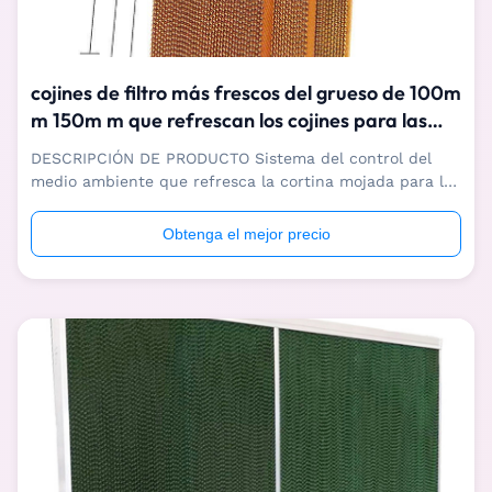
cojines de filtro más frescos del grueso de 100m
m 150m m que refrescan los cojines para las
casas de las aves de corral
DESCRIPCIÓN DE PRODUCTO Sistema del control del
medio ambiente que refresca la cortina mojada para las
aves de corral Somos fabricante profesional de sistema
del control del medio ambiente que refresca la cortina
Obtenga el mejor precio
mojada para las aves de corral, con una serie completa
equipo de producción avanzado ...