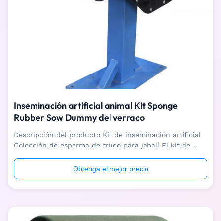
Inseminación artificial animal Kit Sponge
Rubber Sow Dummy del verraco
Descripción del producto Kit de inseminación artificial
Colección de esperma de truco para jabalí El kit de
inseminación artificial se utiliza ampliamente para
recolectar semen de jabalíes en las granjas modernas,
Obtenga el mejor precio
lo que ahorra costos laborales y es fácil de operar,que
aumenta en gran medida la ...