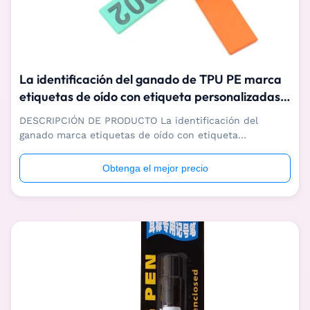
La identificación del ganado de TPU PE marca
etiquetas de oído con etiqueta personalizadas
de las ovejas y de la cabra
DESCRIPCIÓN DE PRODUCTO La identificación del
ganado marca etiquetas de oído con etiqueta
personalizadas de las ovejas y de la cabra La
identificación del ganado marca ovejas con etiqueta
Obtenga el mejor precio
personalizadas y las etiquetas de oído de la cabra se
utilizan principalmente en la gestión de la identificación
...