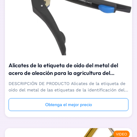
Alicates de la etiqueta de oído del metal del
acero de aleación para la agricultura del
ganado de la cabra de las ovejas del cerdo
DESCRIPCIÓN DE PRODUCTO Alicates de la etiqueta de
oído del metal de las etiquetas de la identificación del
ganado para el ganado de la cabra de las ovejas del
cerdo La identificación del ganado marca los alicates
Obtenga el mejor precio
metalear de la etiqueta con etiqueta para la cabra de
las ovejas del cerdo que el ...
VIDEO