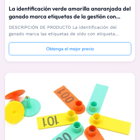
La identificación verde amarilla anaranjada del
ganado marca etiquetas de la gestión con
etiqueta del ganado 75*60m m
DESCRIPCIÓN DE PRODUCTO La identificación del
ganado marca las etiquetas de oído con etiqueta
animales de la gestión de encargo del ganado Nombre
La identificación del ganado marca las etiquetas de
Obtenga el mejor precio
oído con etiqueta animales de la gestión de encargo del
ganado Uso El ganado/se acobarda/otros ...