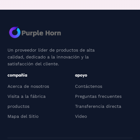
Un proveedor líder de productos de alta
calidad, dedicado a la innovación y la
satisfacción del cliente.
compañía
apoyo
Acerca de nosotros
Contáctenos
Visita a la fábrica
Preguntas frecuentes
productos
Transferencia directa
Mapa del Sitio
Video