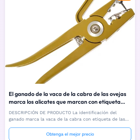
El ganado de la vaca de la cabra de las ovejas
marca los alicates que marcan con etiqueta
hidráulicos del aplicador con etiqueta los 27cm
DESCRIPCIÓN DE PRODUCTO La identificación del
ganado marca la vaca de la cabra con etiqueta de las
ovejas del cerdo que el ganado marca el aplicador con
etiqueta El ganado que la identificación marca las
Obtenga el mejor precio
ovejas el ganado marca el aplicador con etiqueta se